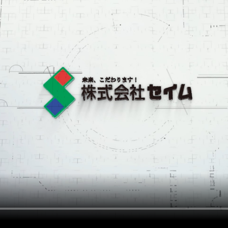
にはプロフィール画像のアップロードが必要です
通知設定
会員登録する
＞
知
LINE通知
プロフィール編集する
＞
ログインする
＞