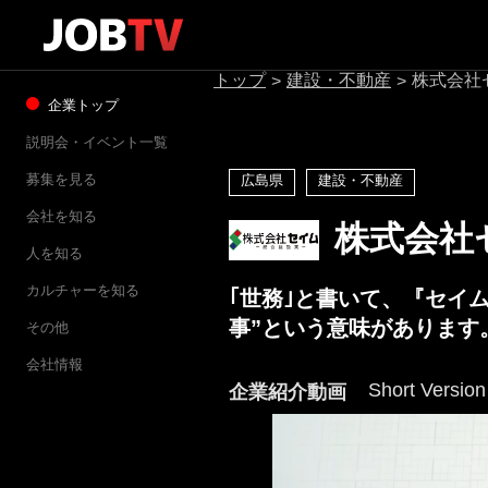
トップ
建設・不動産
株式会社
>
>
企業トップ
説明会・イベント一覧
募集を見る
広島県
建設・不動産
会社を知る
株式会社
人を知る
カルチャーを知る
｢世務｣と書いて、『セイ
事”という意味があります
その他
会社情報
Short Version
企業紹介動画