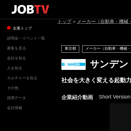
トップ
メーカー（自動車・機械
>
企業トップ
説明会・イベント一覧
募集を見る
東京都
メーカー（自動車・機械・
会社を知る
サンデン
人を知る
カルチャーを知る
社会を大きく変える起動力
その他
Short Version
企業紹介動画
採用データ
会社情報