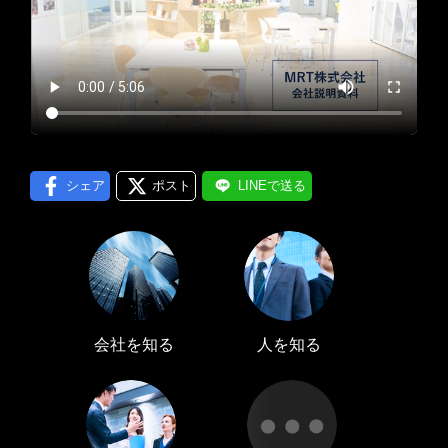
プロフィール編集する
＞
LINE通知
ログインする
＞
シェア
ポスト
LINEで送る
会社を知る
人を知る