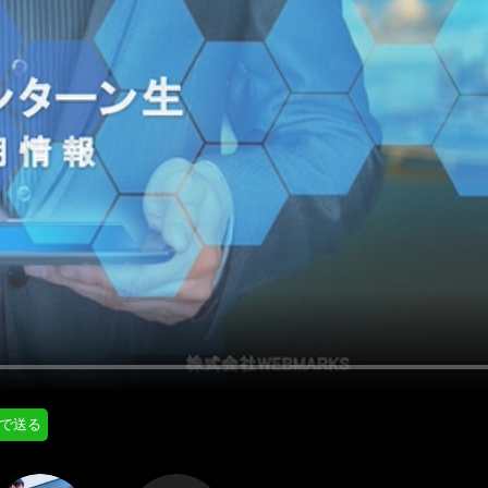
にはプロフィール画像のアップロードが必要です
通知設定
会員登録する
＞
知
LINE通知
プロフィール編集する
＞
ログインする
＞
Eで送る