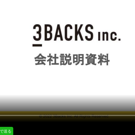
にはプロフィール画像のアップロードが必要です
通知設定
会員登録する
＞
知
LINE通知
プロフィール編集する
＞
ログインする
＞
Eで送る