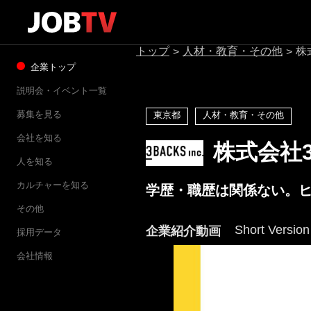
トップ
人材・教育・その他
株
>
>
企業トップ
説明会・イベント一覧
募集を見る
東京都
人材・教育・その他
会社を知る
株式会社3
人を知る
カルチャーを知る
学歴・職歴は関係ない。
その他
Short Version
企業紹介動画
採用データ
会社情報