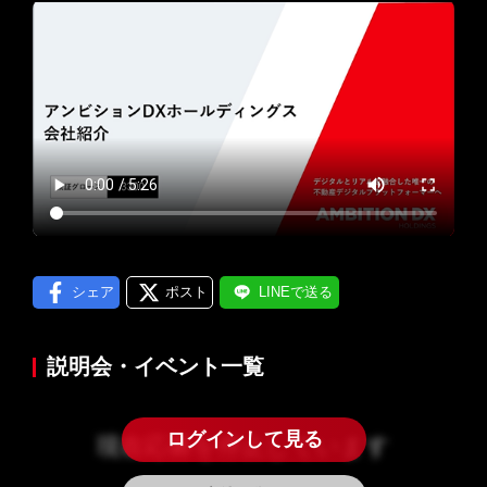
プロフィール編集する
＞
LINE通知
ログインする
＞
シェア
ポスト
LINEで送る
説明会・イベント一覧
ログインして見る
現在応募を停止しています