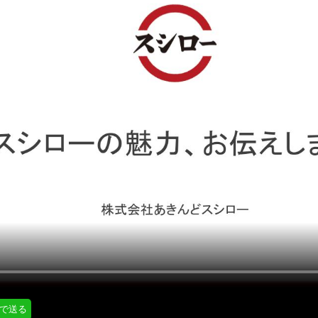
にはプロフィール画像のアップロードが必要です
通知設定
会員登録する
＞
知
LINE通知
プロフィール編集する
＞
ログインする
＞
Eで送る