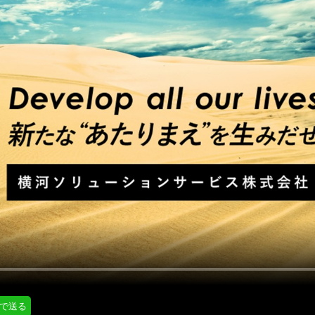
にはプロフィール画像のアップロードが必要です
通知設定
会員登録する
＞
知
LINE通知
プロフィール編集する
＞
ログインする
＞
Eで送る