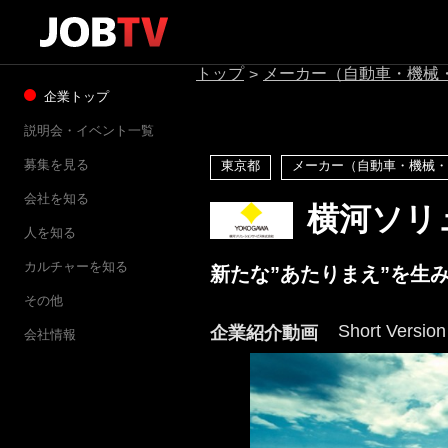
トップ
メーカー（自動車・機械
>
企業トップ
説明会・イベント一覧
募集を見る
東京都
メーカー（自動車・機械・
会社を知る
横河ソリ
人を知る
カルチャーを知る
新たな”あたりまえ”を生
その他
Short Version
企業紹介動画
会社情報