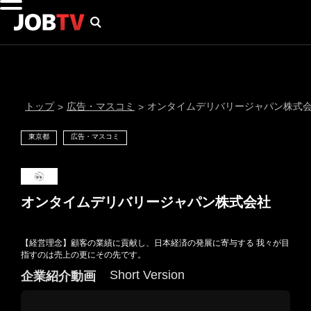
トップ
広告・マスコミ
オンタイムデリバリージャパン株式
>
>
東京都
広告・マスコミ
オンタイムデリバリージャパン株式会社
【経営理念】顧客の業績に貢献し、日本経済の発展に寄与する 我々が目
通知設定
指すのは売上の更にその先です。
Short Version
企業紹介動画
にはプロフィール画像のアップロードが必要です
メール通知
会員登録する
＞