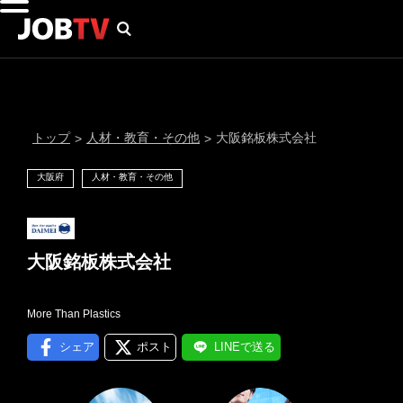
トップ
人材・教育・その他
大阪銘板株式会社
>
>
大阪府
人材・教育・その他
大阪銘板株式会社
More Than Plastics
通知設定
シェア
ポスト
LINEで送る
にはプロフィール画像のアップロードが必要です
メール通知
会員登録する
＞