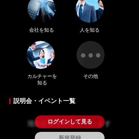
プロフィール編集する
＞
LINE通知
ログインする
＞
会社を知る
人を知る
カルチャーを
その他
知る
説明会・イベント一覧
ログインして見る
現在応募を停止しています
新規登録