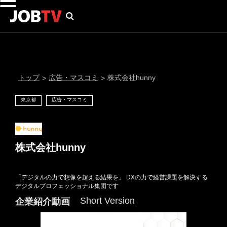
トップ
広告・マスコミ
株式会社hunny
>
>
東京都
広告・マスコミ
株式会社hunny
「デジタルの力で想像を超える結果を」 DXの力で経営課題を解決する
通知設定
デジタルプロフェッショナル集団です
Short Version
企業紹介動画
にはプロフィール画像のアップロードが必要です
メール通知
会員登録する
＞