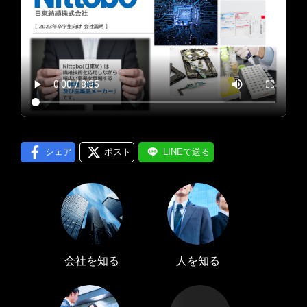
プロフィール編集する
＞
LINE通知
ログインする
＞
シェア
ポスト
LINEで送る
会社を知る
人を知る