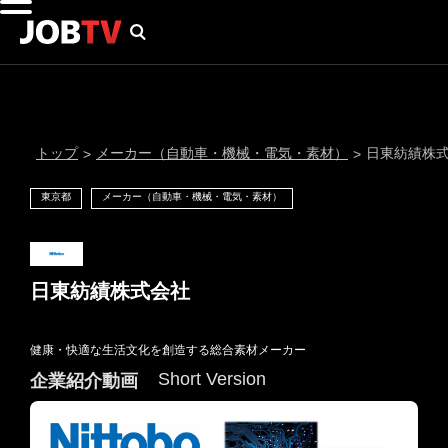
トップ
メーカー（自動車・機械・電気・素材）
日東紡績株
>
>
東京都
メーカー（自動車・機械・電気・素材）
日東紡績株式会社
健康・快適な生活文化を創造する総合素材メーカー
通知設定
Short Version
企業紹介動画
にはプロフィール画像のアップロードが必要です
メール通知
会員登録する
＞