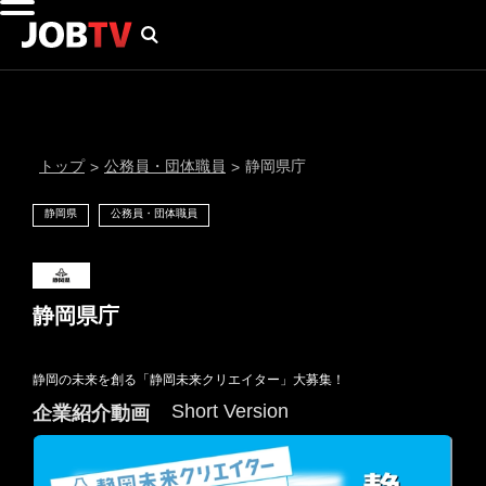
トップ
公務員・団体職員
静岡県庁
>
>
静岡県
公務員・団体職員
静岡県庁
静岡の未来を創る「静岡未来クリエイター」大募集！
通知設定
Short Version
企業紹介動画
にはプロフィール画像のアップロードが必要です
メール通知
会員登録する
＞