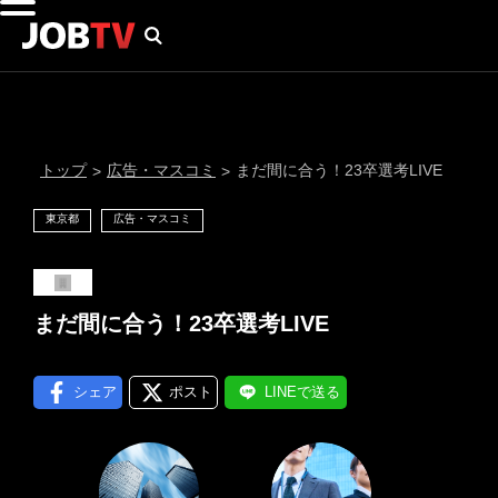
トップ
広告・マスコミ
まだ間に合う！23卒選考LIVE
>
>
東京都
広告・マスコミ
まだ間に合う！23卒選考LIVE
シェア
ポスト
LINEで送る
通知設定
にはプロフィール画像のアップロードが必要です
メール通知
会員登録する
＞