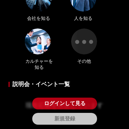
プロフィール編集する
＞
LINE通知
ログインする
＞
会社を知る
人を知る
カルチャーを
その他
知る
説明会・イベント一覧
ログインして見る
現在応募を停止しています
新規登録