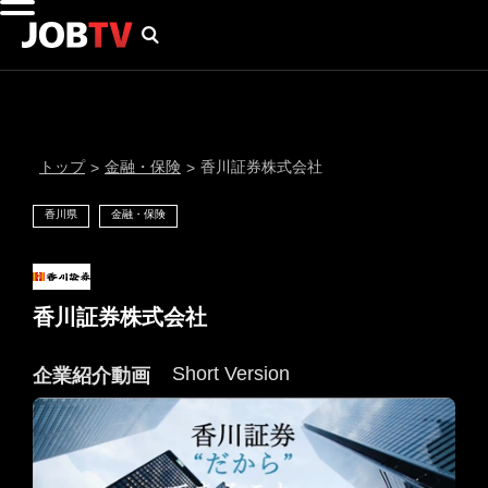
トップ
金融・保険
香川証券株式会社
>
>
香川県
金融・保険
香川証券株式会社
Short Version
企業紹介動画
通知設定
にはプロフィール画像のアップロードが必要です
メール通知
会員登録する
＞