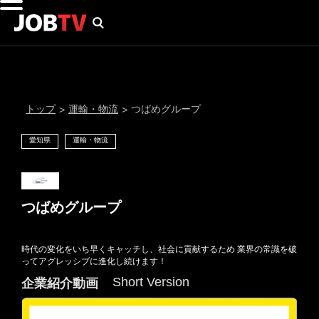
トップ
運輸・物流
つばめグループ
>
>
愛知県
運輸・物流
つばめグループ
時代の変化をいち早くキャッチし、社会に貢献するため 業界の常識を破
通知設定
ってアグレッシブに進化し続けます！
Short Version
企業紹介動画
にはプロフィール画像のアップロードが必要です
メール通知
会員登録する
＞