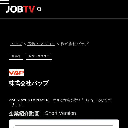
トップ
広告・マスコミ
株式会社バップ
>
>
東京都
広告・マスコミ
株式会社バップ
VISUAL×AUDIO×POWER 映像と音楽が持つ「力」を、あなたの
通知設定
「力」に。
Short Version
企業紹介動画
にはプロフィール画像のアップロードが必要です
メール通知
会員登録する
＞