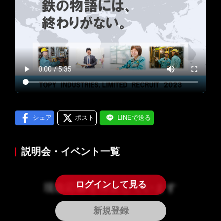
プロフィール編集する
＞
LINE通知
ログインする
＞
シェア
ポスト
LINEで送る
説明会・イベント一覧
ログインして見る
現在応募を停止しています
新規登録