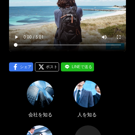
プロフィール編集する
＞
LINE通知
ログインする
＞
シェア
ポスト
LINEで送る
会社を知る
人を知る