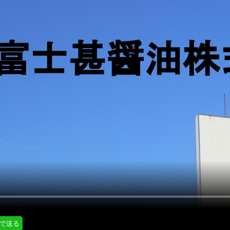
にはプロフィール画像のアップロードが必要です
通知設定
会員登録する
＞
知
LINE通知
プロフィール編集する
＞
ログインする
＞
Eで送る