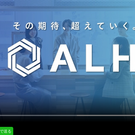
にはプロフィール画像のアップロードが必要です
通知設定
会員登録する
＞
知
LINE通知
プロフィール編集する
＞
ログインする
＞
Eで送る