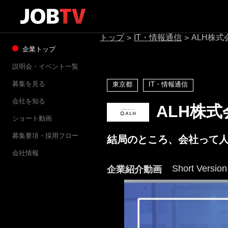
トップ
IT・情報通信
ALH株式
>
>
企業トップ
説明会・イベント一覧
募集を見る
東京都
IT・情報通信
会社を知る
ALH株式
ショート動画
募集要項・採用フロー
結局のところ、会社って
会社情報
Short Version
企業紹介動画