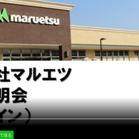
にはプロフィール画像のアップロードが必要です
通知設定
会員登録する
＞
知
LINE通知
プロフィール編集する
＞
ログインする
＞
Eで送る