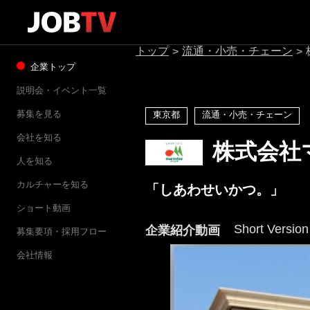
トップ
流通・小売・チェーン
>
>
企業トップ
説明会・イベント一覧
募集を見る
東京都
流通・小売・チェーン
会社を知る
株式会社
人を知る
カルチャーを知る
「しあわせいかつ。」
ショート動画
Short Version
企業紹介動画
募集要項・採用フロー
会社情報