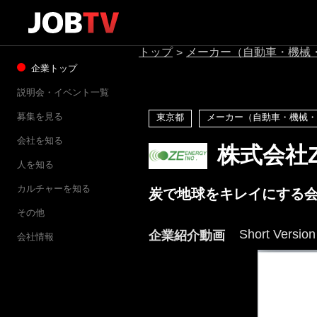
トップ
メーカー（自動車・機械
>
企業トップ
説明会・イベント一覧
募集を見る
東京都
メーカー（自動車・機械・
会社を知る
株式会社
人を知る
カルチャーを知る
炭で地球をキレイにする
その他
Short Version
企業紹介動画
会社情報