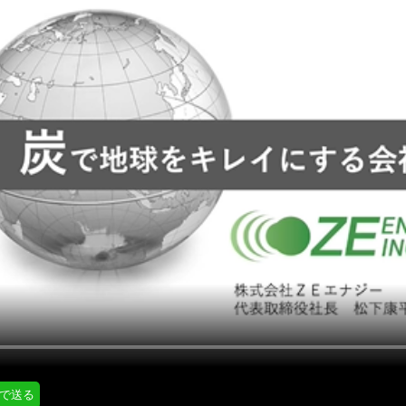
にはプロフィール画像のアップロードが必要です
通知設定
会員登録する
＞
知
LINE通知
プロフィール編集する
＞
ログインする
＞
Eで送る