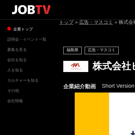
トップ
広告・マスコミ
株式会
>
>
企業トップ
説明会・イベント一覧
募集を見る
福島県
広告・マスコミ
会社を知る
株式会社
人を知る
カルチャーを知る
Short Version
企業紹介動画
その他
会社情報