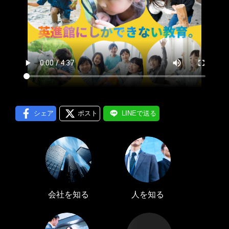
プロフィール編集する
＞
LINE通知
ログインする
＞
シェア
ポスト
LINEで送る
会社を知る
人を知る