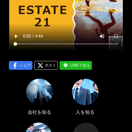
プロフィール編集する
＞
LINE通知
ログインする
＞
シェア
ポスト
LINEで送る
会社を知る
人を知る