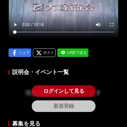
プロフィール編集する
＞
LINE通知
ログインする
＞
シェア
ポスト
LINEで送る
説明会・イベント一覧
ログインして見る
現在応募を停止しています
新規登録
募集を見る