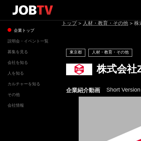
トップ
人材・教育・その他
株
>
>
企業トップ
説明会・イベント一覧
募集を見る
東京都
人材・教育・その他
会社を知る
株式会社Z
人を知る
カルチャーを知る
Short Version
企業紹介動画
その他
会社情報