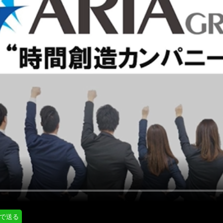
にはプロフィール画像のアップロードが必要です
通知設定
会員登録する
＞
知
LINE通知
プロフィール編集する
＞
ログインする
＞
Eで送る