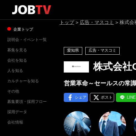
トップ
広告・マスコミ
株式会社G
>
>
企業トップ
説明会・イベント一覧
募集を見る
愛知県
広告・マスコミ
会社を知る
株式会社Gr
人を知る
カルチャーを知る
営業革命～セールスの常
その他
シェア
ポスト
LIN
募集要項・採用フロー
採用データ
会社情報