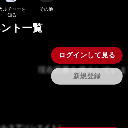
にはプロフィール画像のアップロードが必要です
通知設定
カルチャーを
その他
知る
会員登録する
＞
知
LINE通知
ベント一覧
プロフィール編集する
＞
ログインする
＞
ログインして見る
現在応募を停止していま
新規登録
ールスアソシエイト）