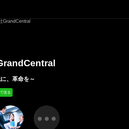
randCentral
andCentral
識に、革命を～
Eで送る