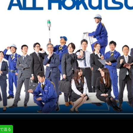
にはプロフィール画像のアップロードが必要です
通知設定
会員登録する
＞
知
LINE通知
プロフィール編集する
＞
ログインする
＞
Eで送る